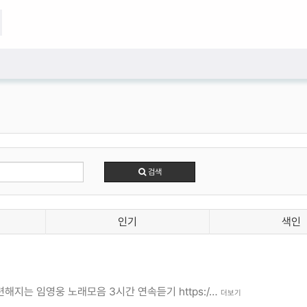
검색
인기
색인
해지는 임영웅 노래모음 3시간 연속듣기 https:/…
더보기