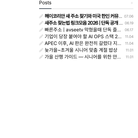
Posts
+
헤이코리안 새 주소 찾기와 미국 한인 커뮤니티 이용 후기
07.06
새주소 찾는법 링크모음 2026 | 단독 공개 - 주소얌
06.19
빠른주소 | avseetv 막혔을때 단독 즐겨찾기 정리 주소얌
06.17
기업이 당장 붙여야 할 AI OPS 스택 2025 — 모델·평가·워크플로·권한·대시보드 실전 레시피
11.04
APEC 이후, AI 판은 완전히 갈렸다 지금 당장 바꿔야 할 생존전략
11.04
늦가을~초겨울 시니어 맞춤 계절 밥상
11.01
가을 산행 가이드 — 시니어를 위한 안전하고 아름다운 등산법
11.01