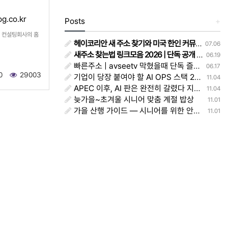
.co.kr
Posts
+
 컨설팅회사의 홈
헤이코리안 새 주소 찾기와 미국 한인 커뮤니티 이용 후기
07.06
새주소 찾는법 링크모음 2026 | 단독 공개 - 주소얌
06.19
빠른주소 | avseetv 막혔을때 단독 즐겨찾기 정리 주소얌
06.17
0
29003
기업이 당장 붙여야 할 AI OPS 스택 2025 — 모델·평가·워크플로·권한·대시보드 실전 레시피
11.04
APEC 이후, AI 판은 완전히 갈렸다 지금 당장 바꿔야 할 생존전략
11.04
늦가을~초겨울 시니어 맞춤 계절 밥상
11.01
가을 산행 가이드 — 시니어를 위한 안전하고 아름다운 등산법
11.01