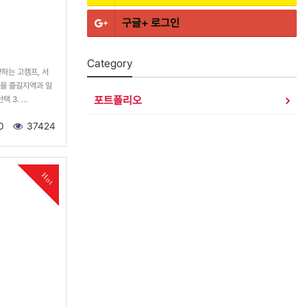
구글+
로그인
Category
하는 고캠프, 서
핑을 즐길지역과 일
포트폴리오
택 3. …
0
37424
Hot