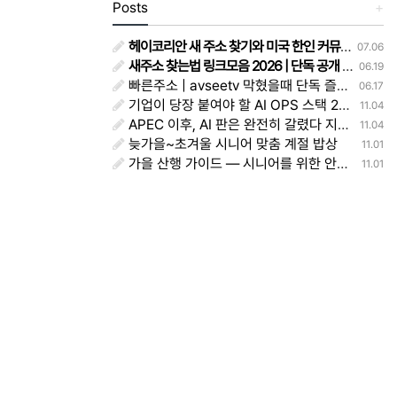
Posts
+
헤이코리안 새 주소 찾기와 미국 한인 커뮤니티 이용 후기
07.06
새주소 찾는법 링크모음 2026 | 단독 공개 - 주소얌
06.19
빠른주소 | avseetv 막혔을때 단독 즐겨찾기 정리 주소얌
06.17
기업이 당장 붙여야 할 AI OPS 스택 2025 — 모델·평가·워크플로·권한·대시보드 실전 레시피
11.04
APEC 이후, AI 판은 완전히 갈렸다 지금 당장 바꿔야 할 생존전략
11.04
늦가을~초겨울 시니어 맞춤 계절 밥상
11.01
가을 산행 가이드 — 시니어를 위한 안전하고 아름다운 등산법
11.01