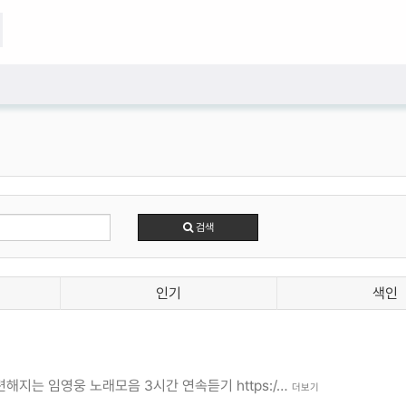
검색
인기
색인
해지는 임영웅 노래모음 3시간 연속듣기 https:/…
더보기