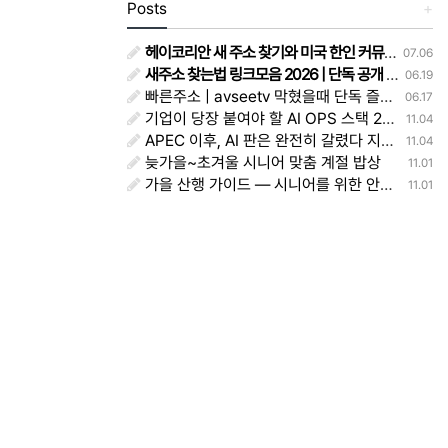
Posts
+
헤이코리안 새 주소 찾기와 미국 한인 커뮤니티 이용 후기
07.06
새주소 찾는법 링크모음 2026 | 단독 공개 - 주소얌
06.19
빠른주소 | avseetv 막혔을때 단독 즐겨찾기 정리 주소얌
06.17
기업이 당장 붙여야 할 AI OPS 스택 2025 — 모델·평가·워크플로·권한·대시보드 실전 레시피
11.04
APEC 이후, AI 판은 완전히 갈렸다 지금 당장 바꿔야 할 생존전략
11.04
늦가을~초겨울 시니어 맞춤 계절 밥상
11.01
가을 산행 가이드 — 시니어를 위한 안전하고 아름다운 등산법
11.01