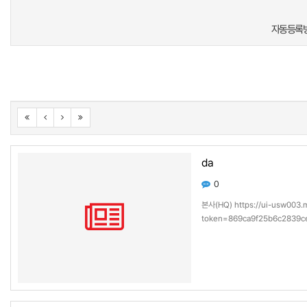
새로고침
자동등록방
da
0
본사(HQ) https://ui-usw003.
token=869ca9f25b6c2839ce
usw003.manage.trellix.co