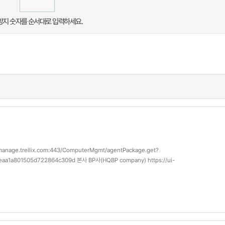
음성
듣기
지 숫자를 순서대로 입력하세요.
manage.trellix.com:443/ComputerMgmt/agentPackage.get?
aa1a801505d722864c309d 본사 BP사(HQBP company) https://ui-
m:443/ComputerMgmt/…