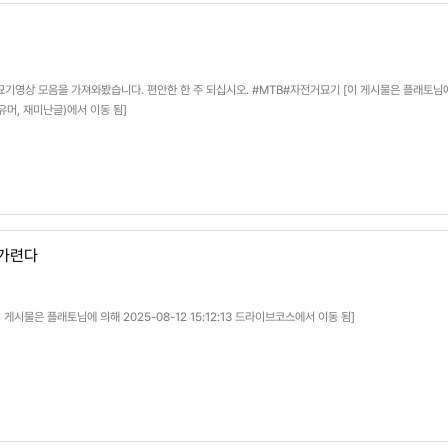
묘기영상 모음을 가져와봤습니다. 편안한 한 주 되십시오. #MTB#자전거묘기 [이 게시물은 플래토님에
 (유머, 재미난글)에서 이동 됨]
 가련다
 게시물은 플래토님에 의해 2025-08-12 15:12:13 드라이브코스에서 이동 됨]