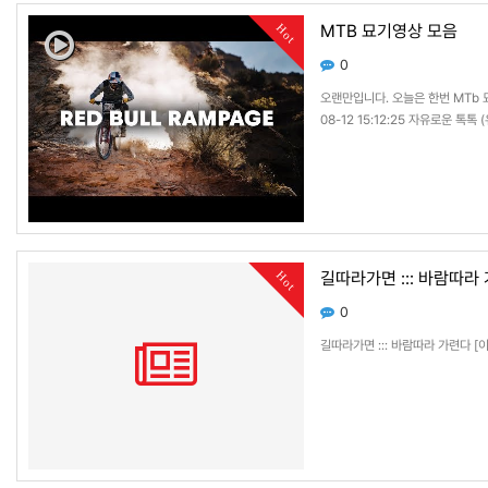
MTB 묘기영상 모음
Hot
0
오랜만입니다. 오늘은 한번 MTb 
08-12 15:12:25 자유로운 톡톡
길따라가면 ::: 바람따라
Hot
0
길따라가면 ::: 바람따라 가련다 [이