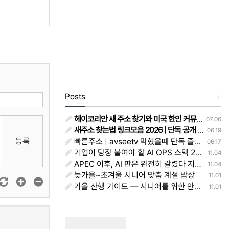
Posts
+
헤이코리안 새 주소 찾기와 미국 한인 커뮤니티 이용 후기
07.06
새주소 찾는법 링크모음 2026 | 단독 공개 - 주소얌
06.19
등록
빠른주소 | avseetv 막혔을때 단독 즐겨찾기 정리 주소얌
06.17
기업이 당장 붙여야 할 AI OPS 스택 2025 — 모델·평가·워크플로·권한·대시보드 실전 레시피
11.04
APEC 이후, AI 판은 완전히 갈렸다 지금 당장 바꿔야 할 생존전략
11.04
늦가을~초겨울 시니어 맞춤 계절 밥상
11.01
가을 산행 가이드 — 시니어를 위한 안전하고 아름다운 등산법
11.01