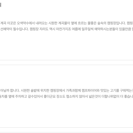
피
 계곡 이곳은 오색약수에서 내려오는 시원한 계곡물이 옆에 흐르는 물좋은 숲속의 캠핑장입니다. 캠핑
라 선예약이 필수입니다. 캠핑장 자리도 역시 마찬가지죠 여름에 일주일씩 예약하시는분들이 있을만큼
수영을 하고, 캠핑을 즐길수있는 장소…
 아닐까 합니다. 시원한 솔밭에 위치한 캠핑장에서 가족과함께 캠프파이어와 맛있는 고기를 구워먹는
차를 옆에 주차하고 갈수있어서 좋더군요 장소도 협소하지 않아서 넓은것이 더할나위없이 더 좋습니
느낌은 있습니다. 그래도 데크가 있어…