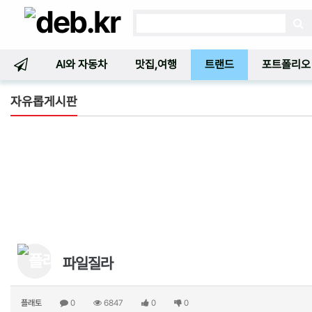
AI와 자동차
맛집,여행
트랜드
포트폴리오
자유롭게시판
파일질라
플래토
0
6847
0
0