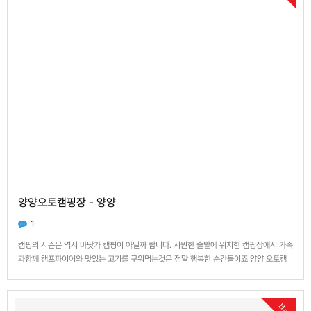
양양오토캠핑장 - 양양
1
캠핑의 시즌은 역시 바닷가 캠핑이 아닐까 합니다. 시원한 솔밭에 위치한 캠핑장에서 가족
과함께 캠프파이어와 맛있는 고기를 구워먹는것은 정말 행복한 순간들이죠 양양 오토캠
핑장은 자동차를 옆에 주차하고 갈수있어서 좋더군요 장소도 협소하지 않아서 넓은것이
더할나위없이 더 좋습니다. 샤워장도 있지만 넓은 장소에 비해서 조금 작은 느낌은 있습니
다. 그래도 데크가 있어…
Hot