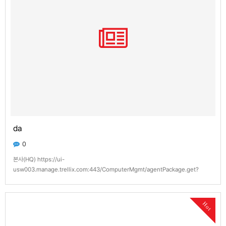
da
0
본사(HQ) https://ui-
usw003.manage.trellix.com:443/ComputerMgmt/agentPackage.get?
token=869ca9f25b6c2839ceaa1a801505d722864c309d 본사 BP사(HQBP
company) https://ui-usw003.manage.trellix.com:443/ComputerMgmt/…
Hot