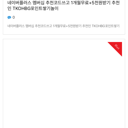
네이버플러스 멤버십 추천코드쓰고 1개월무료+5천원받기 추천
인 TKOHBG포인트쌓기놀이
0
네이버플러스 멤버십 추천코드쓰고 1개월무료+5천원받기 추천인 TKOHBG포인트쌓기
놀이 네이버 공식이벤트 1명초대당 5천원 지인 초대 하셔서 담배값 하세요! (쇼핑, 카페,
선물하기, 문상, 편의점, 기프티콘, 요기요, 배달의민족 등 여기저기 사용가능) 네이버 자
체에서 하는 이벤트에요! 돈 드는거 절대 아님! [클릭하면 멤버십 가입으로 이동해요]----
Hot
---…