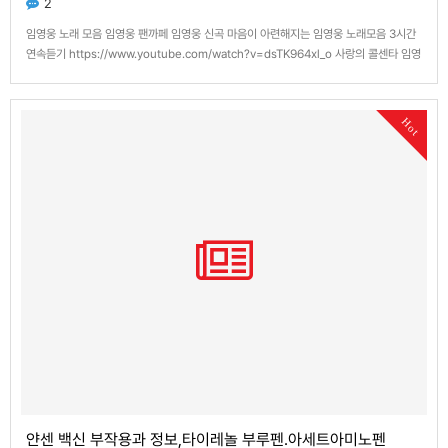
2
임영웅 노래 모음 임영웅 팬까페 임영웅 신곡 마음이 아련해지는 임영웅 노래모음 3시간
연속듣기 https://www.youtube.com/watch?v=dsTK964xl_o 사랑의 콜센타 임영
웅 노래모음 2시간 연속듣기 https://www.youtube.com/watch?
v=fgnAnpM253Y https://www.youtube.com/watch?v=d…
Hot
얀센 백신 부작용과 정보,타이레놀 부루펜.아세트아미노펜