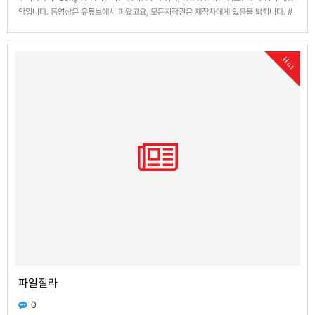
암입니다. 동영상은 유튜브에서 퍼왔고요, 모든저작권은 제작자에게 있음을 밝힘니다. #
홍지승 #김보현 #훅 #탑롤 #팔씨름 [이 게시물은 플래토님에 의해 2025-08-12
15:11:55 머쓸에서 이동 됨]
Hot
파일질라
0