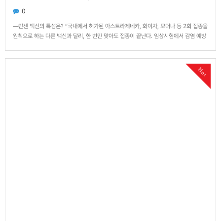
0
—얀센 백신의 특성은? “국내에서 허가된 아스트라제네카, 화이자, 모더나 등 2회 접종을
원칙으로 하는 다른 백신과 달리, 한 번만 맞아도 접종이 끝난다. 임상시험에서 감염 예방
효과 66%, 중증 예방효과 85%, 사망 예방효과는 100%로 나타났다. 아스트라제네카 백
신과 마찬가지로 바이러스 벡터 방식으로 만들어졌다.” —백신 접종 뒤 나타날 수 있는 이
상…
Hot