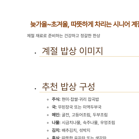
늦가을~초겨울, 따뜻하게 차리는 시니어 계
제철 재료로 준비하는 건강하고 정갈한 한상
계절 밥상 이미지
추천 밥상 구성
주식:
현미·찹쌀·귀리 잡곡밥
국:
무된장국 또는 미역두부국
메인:
굴전, 고등어조림, 두부조림
나물:
시금치나물, 숙주나물, 우엉조림
김치:
배추김치, 섞박지
후식:
따뜻한 유자차 또는 생강차