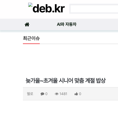
AI와 자동차
최근이슈
늦가을~초겨울 시니어 맞춤 계절 밥상
웰로
0
1481
0